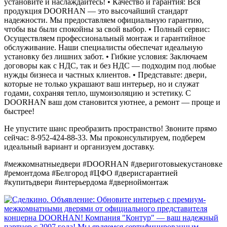
установите и наслаждайтесь! • Качество и гарантия: Вся
продукция DOORHAN — это высочайший стандарт
надежности. Мы предоставляем официальную гарантию,
чтобы вы были спокойны за свой выбор. • Полный сервис:
Осуществляем профессиональный монтаж и гарантийное
обслуживание. Наши специалисты обеспечат идеальную
установку без лишних забот. • Гибкие условия: Заключаем
договоры как с НДС, так и без НДС — подходим под любые
нужды бизнеса и частных клиентов. • Представьте: двери,
которые не только украшают ваш интерьер, но и служат
годами, сохраняя тепло, шумоизоляцию и эстетику. С
DOORHAN ваш дом становится уютнее, а ремонт — проще и
быстрее!
Не упустите шанс преобразить пространство! Звоните прямо
сейчас: 8-952-424-88-33. Мы проконсультируем, подберем
идеальный вариант и организуем доставку.
#межкомнатныедвери #DOORHAN #двериготовыекустановке
#ремонтдома #Белгород #ЦФО #дверисгарантией
#купитьдвери #интерьердома #дверноймонтаж