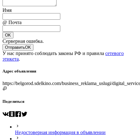
Имя
@ Почта
OK
Серверная ошибка.
Отправить
OK
У нас принято соблюдать законы РФ и правила
сетевого
этикета
.
Адрес объявления
https://belgorod.sdelkino.com/business_reklama_uslugi/digital_serv
Поделиться
Недостоверная информация в объявлении